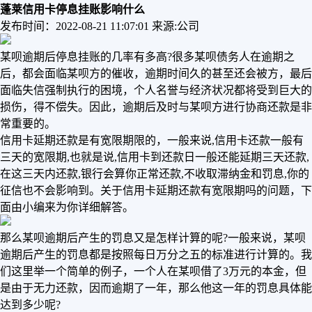
蓬莱信用卡停息挂账影响什么
发布时间：2022-08-21 11:07:01
来源:公司
某呗逾期后停息挂账的几率有多高?很多某呗债务人在逾期之
后，都会面临某呗方的催收，逾期时间久的甚至还会被方，最后
面临失信强制执行的困境，个人名誉与经济状况都将受到巨大的
损伤，得不偿失。因此，逾期后及时与某呗方进行协商还款是非
常重要的。
信用卡延期还款是有宽限期限的，一般来说,信用卡还款一般有
三天的宽限期,也就是说,信用卡到还款日一般还能延期三天还款,
在这三天内还款,银行会算你正常还款,不收取滞纳金和罚息,你的
征信也不会影响到。关于信用卡延期还款有宽限期吗的问题，下
面由小编来为你详细解答。
那么某呗逾期后产生的罚息又是怎样计算的呢?一般来说，某呗
逾期后产生的罚息都是按照每日万分之五的标准进行计算的。我
们这里举一个简单的例子，一个人在某呗借了3万元的本金，但
是由于无力还款，因而逾期了一年，那么他这一年的罚息具体能
达到多少呢?