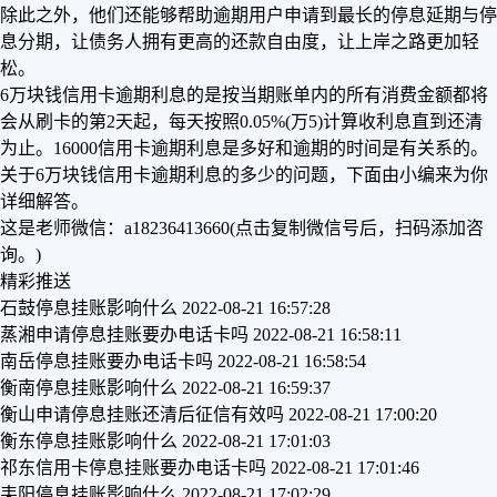
除此之外，他们还能够帮助逾期用户申请到最长的停息延期与停
息分期，让债务人拥有更高的还款自由度，让上岸之路更加轻
松。
6万块钱信用卡逾期利息的是按当期账单内的所有消费金额都将
会从刷卡的第2天起，每天按照0.05%(万5)计算收利息直到还清
为止。16000信用卡逾期利息是多好和逾期的时间是有关系的。
关于6万块钱信用卡逾期利息的多少的问题，下面由小编来为你
详细解答。
这是老师微信：a18236413660(点击复制微信号后，扫码添加咨
询。)
精彩推送
石鼓停息挂账影响什么
2022-08-21 16:57:28
蒸湘申请停息挂账要办电话卡吗
2022-08-21 16:58:11
南岳停息挂账要办电话卡吗
2022-08-21 16:58:54
衡南停息挂账影响什么
2022-08-21 16:59:37
衡山申请停息挂账还清后征信有效吗
2022-08-21 17:00:20
衡东停息挂账影响什么
2022-08-21 17:01:03
祁东信用卡停息挂账要办电话卡吗
2022-08-21 17:01:46
耒阳停息挂账影响什么
2022-08-21 17:02:29