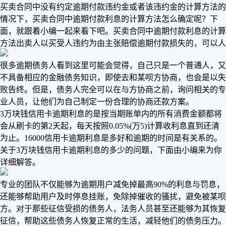
买卖合同中没有约定逾期付款违约金或者该违约金的计算方法的
情况下，买卖合同中逾期付款利息的计算方法怎么确定呢？下
面，就跟着小编一起来看下吧。买卖合同中逾期付款利息的计算
方法出卖人以买受人违约为由主张赔偿逾期付款损失的，可以人
很多逾期债务人看到这里可能会觉得，自己只是一个普通人，又
不具备相应的金融债务知识，即使去和某呗方协商，也会是以失
败告终。但是，债务人完全可以在与方协商之前，询问相关的专
业人员，让他们为自己制定一份合理的协商还款方案。
3万块钱信用卡逾期利息的是按当期账单内的所有消费金额都将
会从刷卡的第2天起，每天按照0.05%(万5)计算收利息直到还清
为止。16000信用卡逾期利息是多好和逾期的时间是有关系的。
关于3万块钱信用卡逾期利息的多少的问题，下面由小编来为你
详细解答。
专业的团队不仅能够为逾期用户减免掉最高90%的利息与罚息，
还能够帮助用户及时停息挂账，免除掉催收的骚扰，避免被某呗
方。对于那些征信受损的债务人，法务人员甚至还能够为其恢复
征信，帮助这些债务人恢复正常的生活，减轻他们的债务压力。