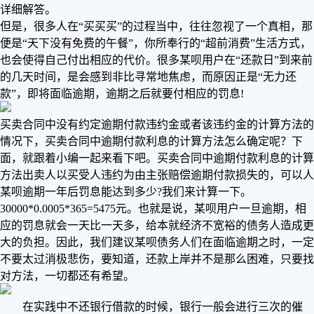
详细解答。
但是，很多人在“买买买”的过程当中，往往忽视了一个真相，那
便是“天下没有免费的午餐”，你所奉行的“超前消费”生活方式，
也会使得自己付出相应的代价。很多某呗用户在“还款日”到来前
的几天时间，是会感到非比寻常地焦虑，而原因正是“无力还
款”，即将面临逾期，逾期之后就要付相应的罚息!
买卖合同中没有约定逾期付款违约金或者该违约金的计算方法的
情况下，买卖合同中逾期付款利息的计算方法怎么确定呢？下
面，就跟着小编一起来看下吧。买卖合同中逾期付款利息的计算
方法出卖人以买受人违约为由主张赔偿逾期付款损失的，可以人
某呗逾期一年后罚息能达到多少?我们来计算一下。
30000*0.0005*365=5475元。也就是说，某呗用户一旦逾期，相
应的罚息就会一天比一天多，给本就经济不宽裕的债务人造成更
大的负担。因此，我们建议某呗债务人们在面临逾期之时，一定
不要太过消极悲伤，要知道，还款上岸并不是那么困难，只要找
对方法，一切都还有希望。
在实践中不还银行借款的时候，银行一般会进行三次的催