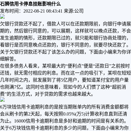
石狮信用卡停息挂账影响什么
发布时间：2022-08-21 08:43:41
来源:公司
欠银行贷款还不起了，借款人可以在还款期限前，向银行申请展
期的，然后银行同意的，可以展期，这样就可以晚点还款，不会
发生逾期的情形，还款期限已过的，就只能和银行协商处理的，
看银行是否同意晚点还款的，银行不同意的，就要尽快还款了。
关于欠银行贷款还不起了该怎么办的问题，下面由小编来为你详
细解答。
在很多债务人看来，某呗最大的“便利点”便是“还款日”之前按时
还钱，就无需付相应的利息。而在这一点的吸引下，某呗在短短
几年时间之内，就发展到了将5亿用户，要知道某付宝的用户量
也刚满7亿。这同时也意味着，现如今的人们惯了这种“超前消
费”的生活方式，对于贷款的需求也越来越大。
6万块钱信用卡逾期利息的是按当期账单内的所有消费金额都将
会从刷卡的第2天起，每天按照0.05%(万5)计算收利息直到还清
为止。16000信用卡逾期利息是多好和逾期的时间是有关系的。
关于6万块钱信用卡逾期利息的多少的问题，下面由小编来为你