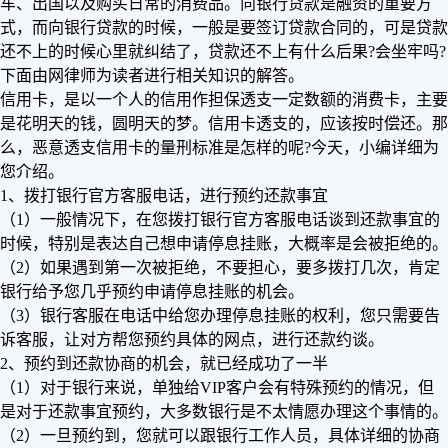
车、出国以及购买日常的消费品。向银行贷款是融资的重要方
式，而向银行贷款的时候，一般是要签订贷款合同的，可是贷款
还不上的时候心里就纠结了，贷款还不上有什么后果?会坐牢吗?
下面由网律师为读者进行相关知识的解答。
信用卡，是以一个人的信用作担保透支一定数额的消费卡，主要
是花明天的钱，圆明天的梦。信用卡透支的，应该按时偿还。那
么，恶意透支信用卡的量刑标准是怎样的呢?今天，小编详细为
您介绍。
1、拨打银行官方客服电话，进行预约还款事宜
（1）一般情况下，在您拨打银行官方客服电话谈到还款事宜的
时候，特别是表达自己想申请停息挂账，大概率是会被拒绝的。
（2）如果遇到第一次被拒绝，不要担心，要多拨打几次，肯定
银行给予您几乎预约申请停息挂账的机会。
（3）银行客服在电话中给您办理停息挂账的权利，您只需要告
诉客服，让对方帮您预约具体的网点，进行还款约谈。
2、预约到还款协商的机会，就已经成功了一半
（1）对于银行来说，单独给VIP客户会有特殊预约的情况，但
是对于还款事宜预约，大多数银行是不太情愿办理这个事情的。
（2）一旦预约到，您就可以跟银行工作人员，具体详细的协商