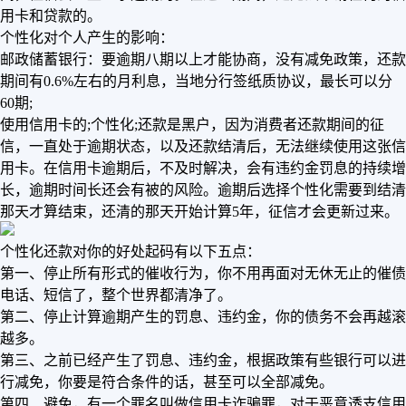
用卡和贷款的。
个性化对个人产生的影响：
邮政储蓄银行：要逾期八期以上才能协商，没有减免政策，还款
期间有0.6%左右的月利息，当地分行签纸质协议，最长可以分
60期;
使用信用卡的;个性化;还款是黑户，因为消费者还款期间的征
信，一直处于逾期状态，以及还款结清后，无法继续使用这张信
用卡。在信用卡逾期后，不及时解决，会有违约金罚息的持续增
长，逾期时间长还会有被的风险。逾期后选择个性化需要到结清
那天才算结束，还清的那天开始计算5年，征信才会更新过来。
个性化还款对你的好处起码有以下五点：
第一、停止所有形式的催收行为，你不用再面对无休无止的催债
电话、短信了，整个世界都清净了。
第二、停止计算逾期产生的罚息、违约金，你的债务不会再越滚
越多。
第三、之前已经产生了罚息、违约金，根据政策有些银行可以进
行减免，你要是符合条件的话，甚至可以全部减免。
第四、避免，有一个罪名叫做信用卡诈骗罪，对于恶意透支信用