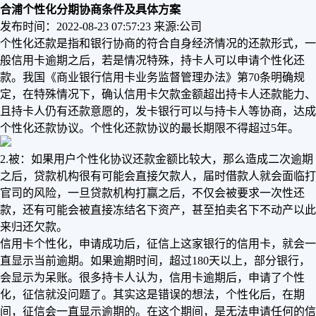
合浦个性化分期协商条件及具体方案
发布时间：2022-08-23 07:57:23
来源:公司
个性化还款是指和银行协商的符合自身经济情况的还款形式，一
般信用卡逾期之后，若是情况特殊，持卡人可以申请个性化还
款。我国《商业银行信用卡业务监督管理办法》第70条明确规
定，在特殊情况下，确认信用卡欠款金额超出持卡人还款能力、
且持卡人仍有还款意愿的，发卡银行可以与持卡人等协商，达成
个性化还款协议。个性化还款协议的最长期限不得超过5年。
2.被：如果用户个性化协议还款金额比较大，那么造成二次逾期
之后，贷款机构很有可能会直接欠款人，届时借款人就会面临打
官司的风险，一旦贷款机构打赢之后，不仅会被要求一次性还
款，还有可能会被直接冻结名下资产，甚至拍卖名下不动产以此
来归还欠款。
信用卡个性化，申请成功后，征信上这家银行的信用卡，就会一
直显示当前逾期。如果逾期时间，超过180天以上，部分银行，
会显示为呆账。很多持卡人认为，信用卡逾期后，申请了个性
化，征信就没问题了。其实这是错误的想法，个性化后，在期
间，征信会一直显示逾期的。在这个期间，是无法申请任何的信