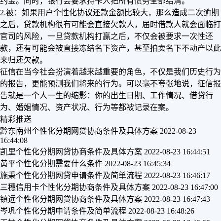
约金。同时，银行会要求持卡人把所有债务全部结清。
2.被：如果用户个性化协议还款金额比较大，那么造成二次逾期
之后，贷款机构很有可能会直接欠款人，届时借款人就会面临打
官司的风险，一旦贷款机构打赢之后，不仅会被要求一次性还
款，还有可能会被直接冻结名下资产，甚至拍卖名下不动产以此
来归还欠款。
征信在当今社会扮演着越来越重要的角色，不仅是我们历史行为
的报告，更能预测我们将来的行为。可以毫不夸张地说，征信报
告就是一个人一生的缩影：你的出生日期、工作情况、借贷行
为、婚姻情况、资产状况、行为等都被记录在案。
精彩推送
黔东南州个性化分期网贷协商条件及具体方案
2022-08-23
16:44:08
凯里个性化分期网贷协商条件及具体方案
2022-08-23 16:44:51
黄平个性化分期需要什么条件
2022-08-23 16:45:34
施秉个性化分期网贷申请条件及简单流程
2022-08-23 16:46:17
三穗信用卡个性化分期协商条件及具体方案
2022-08-23 16:47:00
镇远个性化分期网贷协商条件及具体方案
2022-08-23 16:47:43
岑巩个性化分期申请条件及简单流程
2022-08-23 16:48:26