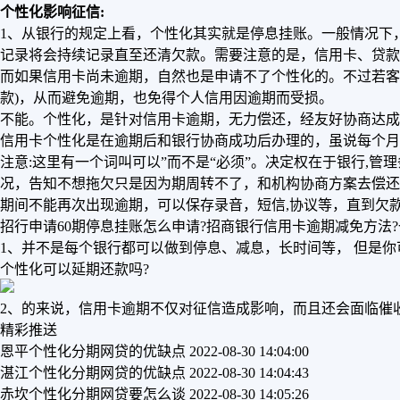
个性化影响征信:
1、从银行的规定上看，个性化其实就是停息挂账。一般情况下
记录将会持续记录直至还清欠款。需要注意的是，信用卡、贷款
而如果信用卡尚未逾期，自然也是申请不了个性化的。不过若客
款)，从而避免逾期，也免得个人信用因逾期而受损。
不能。个性化，是针对信用卡逾期，无力偿还，经友好协商达成
信用卡个性化是在逾期后和银行协商成功后办理的，虽说每个月
注意:这里有一个词叫可以”而不是“必须”。决定权在于银行,
况，告知不想拖欠只是因为期周转不了，和机构协商方案去偿还,
期间不能再次出现逾期，可以保存录音，短信,协议等，直到欠
招行申请60期停息挂账怎么申请?招商银行信用卡逾期减免方法
1、并不是每个银行都可以做到停息、减息，长时间等， 但是
个性化可以延期还款吗?
2、的来说，信用卡逾期不仅对征信造成影响，而且还会面临催
精彩推送
恩平个性化分期网贷的优缺点
2022-08-30 14:04:00
湛江个性化分期网贷的优缺点
2022-08-30 14:04:43
赤坎个性化分期网贷要怎么谈
2022-08-30 14:05:26