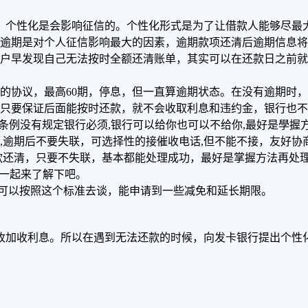
，个性化是会影响征信的。个性化形式是为了让借款人能够尽最
逾期是对个人征信影响最大的因素，逾期款项还清后逾期信息将
户早发现自己无法按时全额还清账单，其实可以在还款日之前就
的协议，最高60期，停息，但一直算逾期状态。在没有逾期时，
只要保证后面能按时还款，就不会收取利息和违约金，银行也不
管理条例没有规定银行必须,银行可以给你也可以不给你,最好是學
逾期后不要失联，可选择性的接催收电话,但不能不接，友好协商-
款还清，只要不失联，基本都能处理成功，最好是掌握方法再处理
?一起来了解下吧。
你可以按照这个标准去谈，能申请到一些减免和延长期限。
收加收利息。所以在遇到无法还款的时候，向发卡银行提出个性