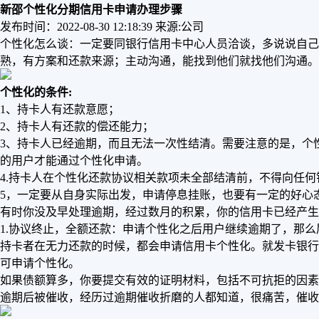
新邵个性化分期信用卡申请办理步骤
发布时间：2022-08-30 12:18:39
来源:公司
个性化怎么谈：一定要同银行信用卡中心人员洽谈，多说说自己
熟，有方案和还款来源；主动沟通，能找到他们就找他们沟通。
个性化的条件:
1、持卡人有还款意愿；
2、持卡人有还款的偿还能力；
3、持卡人已经逾期，而且无法一次性结清。需要注意的是，个
的用户才能通过个性化申请。
4.持卡人在个性化还款协议相关款项未全部结清前，不得向任何
5，一定要从自身实际出发，申请停息挂账，也要有一定的好心
有时你没及早处理逾期，经过数月的积累，你的信用卡已经产生
1.协议终止，全额还款：申请个性化之后用户继续逾期了，那
持卡者在无力还款的时候，都会申请信用卡个性化。就发卡银行
可申请个性化。
如果债额算多，你要提交有效的证明材料，包括不可抗拒的因素
逾期后被催收，经历过逾期催收折磨的人都知道，很痛苦，催收