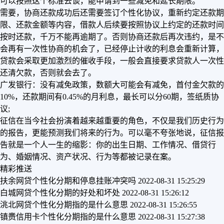
可以按照这个标准去谈，能申请到一些减免和延长期限。
需要，协商还款成功后还需要签订个性化协议，重新约定还款期
限、还款金额等内容，借款人后续要按照协议上约定的还款时间
按时还款，千万不能再逾期了。否则协商还款后再次违约，是不
会再有一次性协商的机会了，已经停止计收的利息会重新计算，
贷款会采取更加激烈的催收手段，一般会直接要求贷款人一次性
还清欠款，否则就会去了。
广发银行：没有减免政策，数额大可能会有减免，首付金欠款的
10%，还款期间有0.45%的月利息，最长可以分60期，签纸质协
议;
征信在当今社会扮演着越来越重要的角色，不仅是我们历史行为
的报告，更能预测我们将来的行为。可以毫不夸张地说，征信报
告就是一个人一生的缩影：你的出生日期、工作情况、借贷行
为、婚姻情况、资产状况、行为等都被记录在案。
精彩推送
扶余网贷个性化分期和停息挂账冲突吗
2022-08-31 15:25:29
白城网贷个性化分期的好处和坏处
2022-08-31 15:26:12
洮北网贷个性化分期指的是什么意思
2022-08-31 15:26:55
镇赉信用卡个性化分期指的是什么意思
2022-08-31 15:27:38