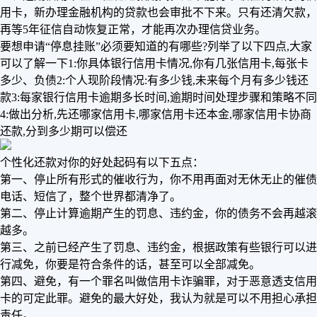
用卡，新办理金融机构的贷款也会审批不下来。只有还清欠款，
再等5年征信自动恢复正常，才能再次办理信贷业务。
要想申请“停息挂账”必须要知道的有哪些?列举了以下四点,大家
可以了解一下1:你具体银行信用卡情况,你有几张信用卡,每张卡
多少、负债2:个人现阶段情况:有多少钱,未来每个月有多少钱还
款3:每家银行信用卡逾期多长时间,逾期时间处理步骤和策略不同
4:做出分析,先还哪家信用卡,哪家信用卡还本金,哪家信用卡协商
还款,分到多少期可以偿还
个性化还款对你的好处起码有以下五点：
第一、停止所有形式的催收行为，你不用再面对无休无止的催债
电话、短信了，整个世界都清净了。
第二、停止计算逾期产生的罚息、违约金，你的债务不会再越滚
越多。
第三、之前已经产生了罚息、违约金，根据政策有些银行可以进
行减免，你要是符合条件的话，甚至可以全部减免。
第四、避免，有一个罪名叫做信用卡诈骗罪，对于恶意透支信用
卡的可定此罪。避免的最大好处，我认为就是可以不用担心承担
责任。