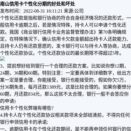
南山信用卡个性化分期的好处和坏处
发布时间：2022-08-31 16:11:21
来源:公司
个性化还款是指和银行协商的符合自身经济情况的还款形式，一
般信用卡逾期之后，若是情况特殊，持卡人可以申请个性化还
款。我国《商业银行信用卡业务监督管理办法》第70条明确规
定，在特殊情况下，确认信用卡欠款金额超出持卡人还款能力、
且持卡人仍有还款意愿的，发卡银行可以与持卡人等协商，达成
个性化还款协议。个性化还款协议的最长期限不得超过5年。
3、提前想好给到银行一个合理的还款方案，比如说你想12期，
24期，36期和60期。特别注意：一定要具体到详细数字，给出方
案一定是要合理，你能接受，银行也能接受的，假如你欠5万，
分36期免息，每月还款1389元，这是比较合理的。如果你要想分
60期，月还款834元，那么这就不太合理，银行一般不会答应你
的申请)
信用卡个性化弊端有哪些?
4.持卡人在个性化还款协议相关款项未全部结清前，不得向任何
银行申领信用卡的承诺;
一、逾期信用卡在个性化还款期间，是不能再申领任何银行的信